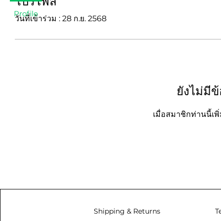
Profile
วันที่เข้าร่วม : 28 ก.ย. 2568
ยังไม่มีข
เมื่อสมาชิกท่านนี้เพ
Shipping & Returns
T