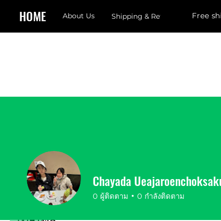
HOME
Free sh
About Us
Shipping & Returns
Chayada Ueajaroenchoksak
0
ผู้ติดตาม
0
กำลังติดตาม
โปรไฟล์