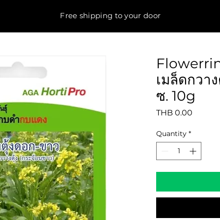
Free shipping to your door
Flowerri
เมล็ดกวาง
ซ. 10g
Price
THB 0.00
Quantity
*