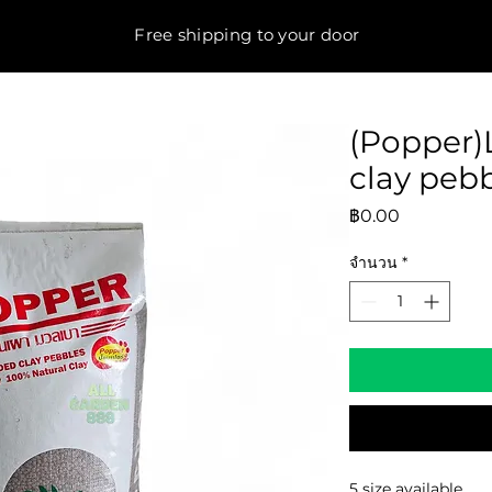
Free shipping to your door
(Popper)
clay peb
ราคา
฿0.00
จำนวน
*
5 size available