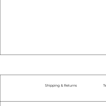
Shipping & Returns
T