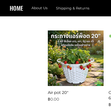
HOME
About Us
Shipping & Returns
ดูข้อมูลด่วน
Air pot 20"
O
6
ราคา
฿0.00
ร
฿