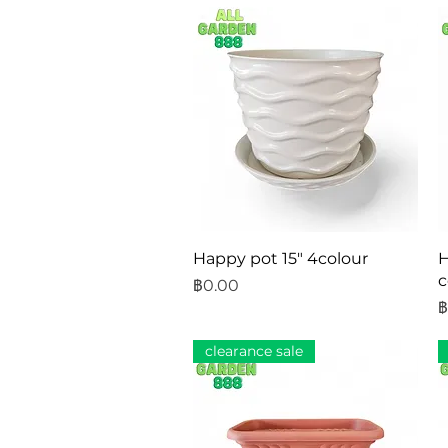
ดูข้อมูลด่วน
Happy pot 15" 4colour
H
c
ราคา
฿0.00
ร
฿
clearance sale